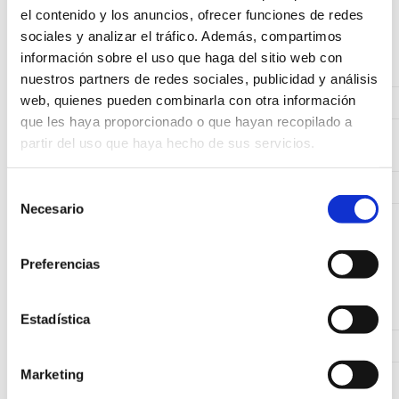
el contenido y los anuncios, ofrecer funciones de redes
sociales y analizar el tráfico. Además, compartimos
PHPSESSID
Sesión
Propia
información sobre el uso que haga del sitio web con
nuestros partners de redes sociales, publicidad y análisis
web, quienes pueden combinarla con otra información
que les haya proporcionado o que hayan recopilado a
partir del uso que haya hecho de sus servicios.
Cookieaccept
Técnica
Propia
Selección
Necesario
de
consentimiento
Ajena.
Preferencias
APSID, HSID
Analítica
Propiedad de
Google
Estadística
Marketing
Sociales