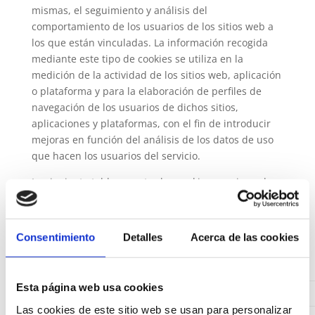
mismas, el seguimiento y análisis del
comportamiento de los usuarios de los sitios web a
los que están vinculadas. La información recogida
mediante este tipo de cookies se utiliza en la
medición de la actividad de los sitios web, aplicación
o plataforma y para la elaboración de perfiles de
navegación de los usuarios de dichos sitios,
aplicaciones y plataformas, con el fin de introducir
mejoras en función del análisis de los datos de uso
que hacen los usuarios del servicio.
La siguiente tabla muestra las cookies propias y de
terceros que utilizamos en la web y la finalidad para
la que se utiliza cada una. A continuación deberán
incluirse en una tabla, similar a la siguiente, las
Consentimiento
Detalles
Acerca de las cookies
cookies
que utilice su página web
(las siguientes
sólo son un ejemplo):
Esta página web usa cookies
NOMBRE
TIPO
TITULARIDAD
Las cookies de este sitio web se usan para personalizar