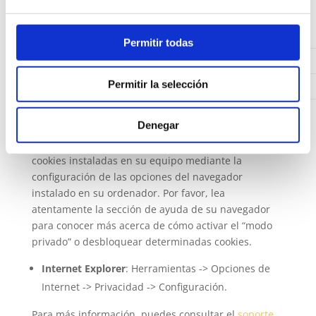
(Facebook,
Sociales
Ajena
Twitter, etc)
Permitir todas
Permitir la selección
….
….
……
Desactivación de cookies
Denegar
Puede usted permitir, bloquear o eliminar las
cookies instaladas en su equipo mediante la
configuración de las opciones del navegador
instalado en su ordenador. Por favor, lea
atentamente la sección de ayuda de su navegador
para conocer más acerca de cómo activar el “modo
privado” o desbloquear determinadas cookies.
Internet Explorer
: Herramientas -> Opciones de
Internet -> Privacidad -> Configuración.
Para más información, puedes consultar el
soporte