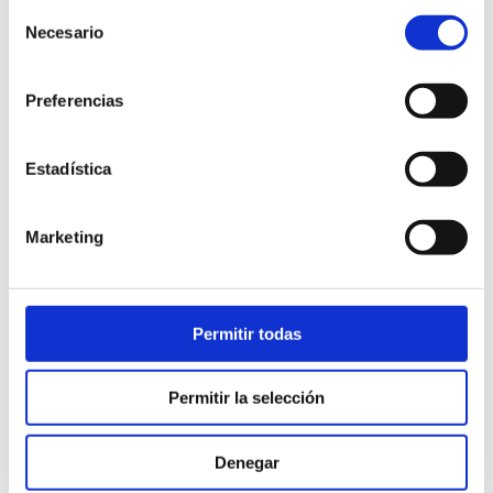
Selección
le podrá asesorar sobre la viabilidad del
Necesario
de
procedimiento en función de las pruebas
consentimiento
diagnósticas.
En Zenit Odontólogos
Preferencias
contamos con el TAC dental de haz cónico
5×5, imprescindible para este tipo de
tratamientos.
Estadística
Marketing
Permitir todas
Apicectomías
Permitir la selección
A veces es imposible abordar los
conductos del nervio desde el diente. Bien
Denegar