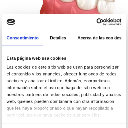
Consentimiento
Detalles
Acerca de las cookies
Reendodoncias
Esta página web usa cookies
Cuando un diente endodonciado sigue
Las cookies de este sitio web se usan para personalizar
provocando molestias pasado un tiempo.
el contenido y los anuncios, ofrecer funciones de redes
Bien porque se reactiva la infección inicial o
sociales y analizar el tráfico. Además, compartimos
simplemente porque se aprecia un desajuste
información sobre el uso que haga del sitio web con
nuestros partners de redes sociales, publicidad y análisis
del relleno de los conductos,
se puede
web, quienes pueden combinarla con otra información
valorar la reendodoncia para evitar la
que les haya proporcionado o que hayan recopilado a
extracción.
partir del uso que haya hecho de sus servicios.
En
Zenit Odontólogos
, la Dra. Elena Mellado