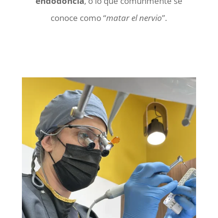
endodoncia
, o lo que comúnmente se
conoce como “
matar el nervio
”.