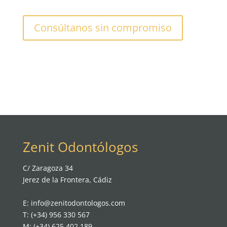
Consúltanos sin compromiso
Zenit Odontólogos
C/ Zaragoza 34
Jerez de la Frontera, Cádiz
E: info@zenitodontologos.com
T: (+34) 956 330 567
M: (+34) 625 402 189