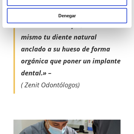
pensar: “pues que me lo saquen
y me pongo implantes” y,
Denegar
hemos de decir que, no es lo
mismo tu diente natural
anclado a su hueso de forma
orgánica que poner un implante
dental.» –
( Zenit Odontólogos)