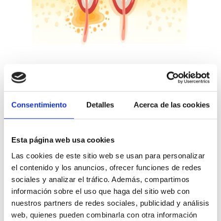
Consentimiento
Detalles
Acerca de las cookies
Cómo se realiza una endodoncia: tratamiento
Esta página web usa cookies
de conductos
Las cookies de este sitio web se usan para personalizar
La endodoncia es un tratamiento que se ha ido
el contenido y los anuncios, ofrecer funciones de redes
puliendo y perfeccionando en los últimos años
sociales y analizar el tráfico. Además, compartimos
con sistemas que hacen que el tratamiento
información sobre el uso que haga del sitio web con
nuestros partners de redes sociales, publicidad y análisis
gane en calidad, rapidez y precisión.
web, quienes pueden combinarla con otra información